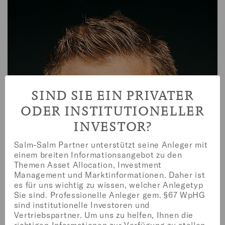
SIND SIE EIN PRIVATER
ODER INSTITUTIONELLER
INVESTOR?
MANAGING DIRECTOR
Salm-Salm Partner unterstützt seine Anleger mit
einem breiten Informationsangebot zu den
SARA FUND MANAGEMENT
Themen Asset Allocation, Investment
Management und Marktinformationen. Daher ist
es für uns wichtig zu wissen, welcher Anlegetyp
Sie sind. Professionelle Anleger gem. §67 WpHG
sind institutionelle Investoren und
Vertriebspartner. Um uns zu helfen, Ihnen die
richtigen Informationen zur Verfügung zu stellen,